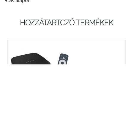
RDK alapon
HOZZÁTARTOZÓ TERMÉKEK
VIP7100
UHD(4K) IP Streamer AndroidTV vagy RDK platformmal