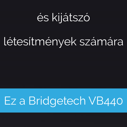
és kijátszó
létesítmények számára
Ez a Bridgetech VB440