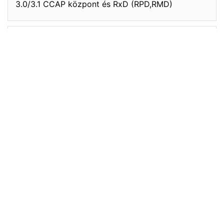
3.0/3.1 CCAP központ és RxD (RPD,RMD)
ME-7000
Nagy sűrűségű moduláris multi-video formátumú
enkóder, transzkóder platform
Modemek
Dual mode nagy sebességű (EURO)Docsis CPE
berendezések az egyszerű kábelmodemtől
egészen a premium felszereltségű vezeték nélküli
gateway-ig
ICX IP Switch család
Ruckus (Brocade) ICX IP Switch termékcsalád