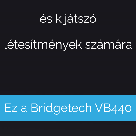
és kijátszó
létesítmények számára
Ez a Bridgetech VB440