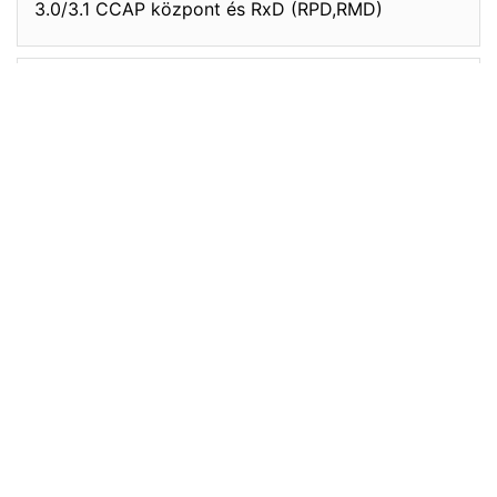
3.0/3.1 CCAP központ és RxD (RPD,RMD)
ME-7000
Nagy sűrűségű moduláris multi-video formátumú
enkóder, transzkóder platform
Modemek
Dual mode nagy sebességű (EURO)Docsis CPE
berendezések az egyszerű kábelmodemtől
egészen a premium felszereltségű vezeték nélküli
gateway-ig
ICX IP Switch család
Ruckus (Brocade) ICX IP Switch termékcsalád