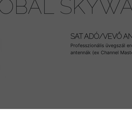
OBAL SKYW
SAT ADÓ/VEVŐ A
Professzionális üvegszál 
antennák (ex Channel Mast
OZZÁTARTOZÓ TERMÉK