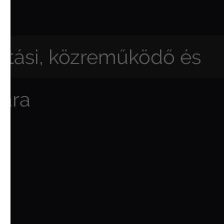
rtási, közreműködő és
ára