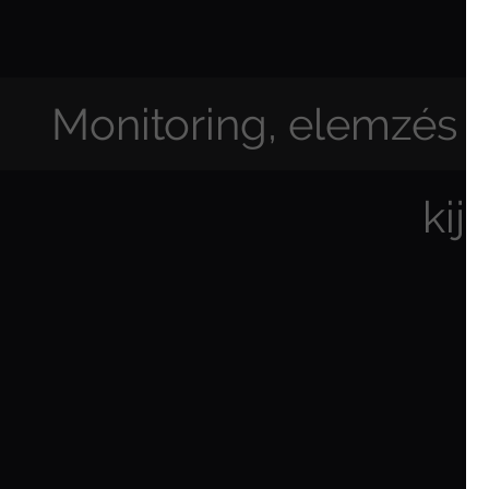
Monitoring, elemzés és
kijá