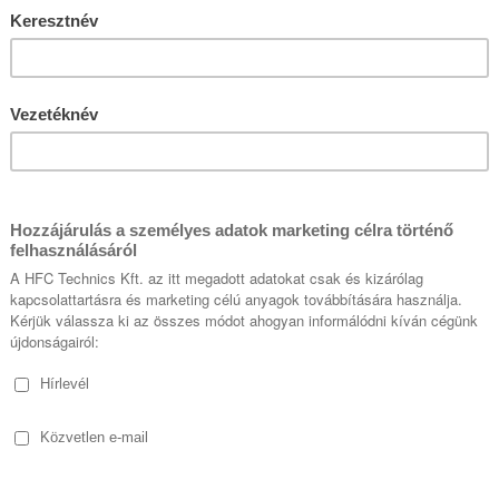
 távoli hozzáférés a gyá
tszó létesítmények szám