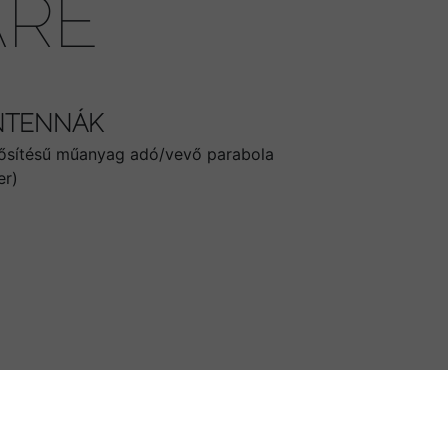
ARE
NTENNÁK
erősítésű műanyag adó/vevő parabola
er)
EK