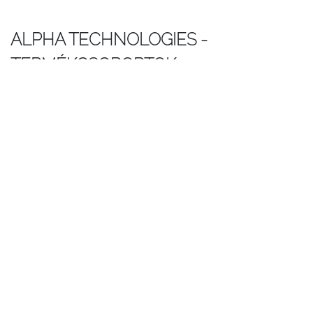
ALPHA TECHNOLOGIES -
TERMÉKCSOPORTOK
Hálózati szünetmentes tápegység
CATV hálózati szünetmentes tápegység, DOCSIS
rendszerű távfelügyelettel
CATV vonali tápegység
Kültéri CATV hálózati AC tápegység