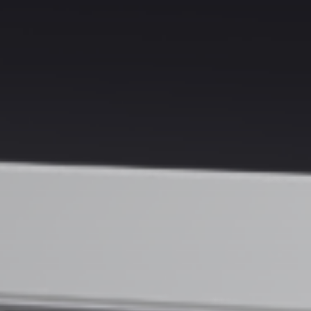
biztonságos
broadcaster platfor