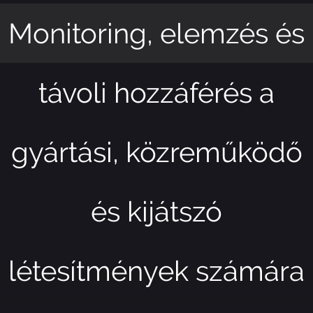
és
Megérkezett az Appe
X5
dő
ra