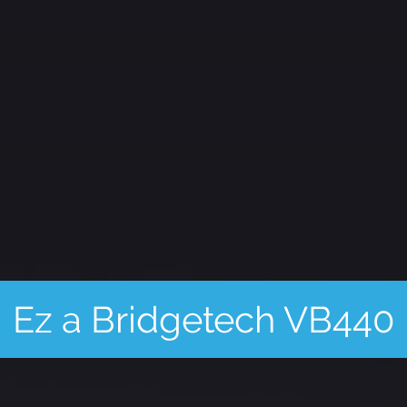
40
Ultrakompakt,
nagysebességű,