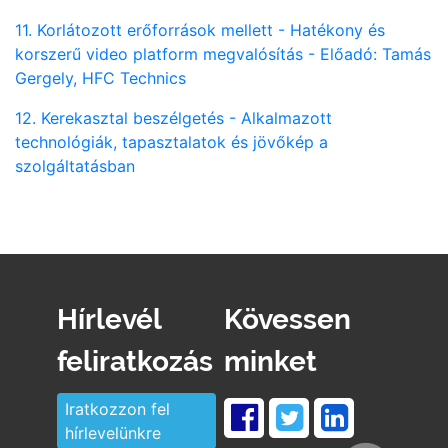
11. Korlátozott erőforrások mellett - Hatékony és
korszerű video platform megvalósítás - Előadó: Tamás
Gergely, HFC Technics
12. Kerekasztal beszélgetés - Alkalmazott
technológiák, tapasztalatok és jövőkép a
szolgáltatásban
Hírlevél
Kövessen
feliratkozás
minket
Iratkozzon fel
hírlevelünkre