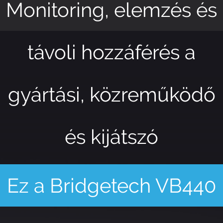
Monitoring, elemzés és
távoli hozzáférés a
gyártási, közreműködő
és kijátszó
létesítmények számára
Ez a Bridgetech VB440