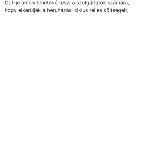
OLT-je amely lehetővé teszi a szolgáltatók számára,
hogy elkerüljék a beruházási ciklus teljes költségeit,
amikor hálózatukat átalakítják a szoftver vezérelt
(SDN - Software Defined Network), következő
generációs hozzáférés felé. Az univerzális, virtualizált
XGS-PON OLT megkönnyíti a meglévő központi
infrastruktúra költséghatékony virtualizálását, mielőtt
az üzemeltetők áttérnek a teljesen virtualizált NGPON
biztonságos bevezetésére.
Termék jellemzők:
Kompakt méret, 1U XGS-PON OLT
8 XGS-PON OLT interfész akár 1:512 osztás
aránnyal
Dual nature: integrated OLT vagy disaggregated
pOLT
Teljes CORD®- és vOLTHA-kompatibilitás
Nem szükséges HW upgrade a virtualizáláshoz