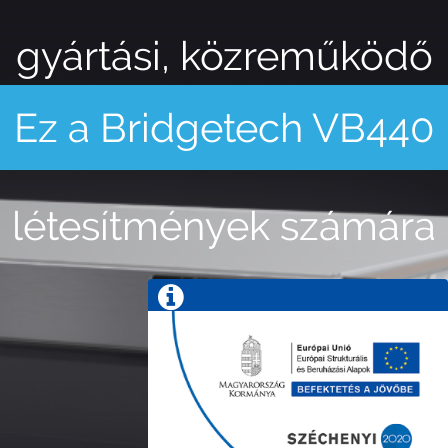
gyártási, közreműködő
Ez a Bridgetech VB440
és kijátszó
létesítmények számára