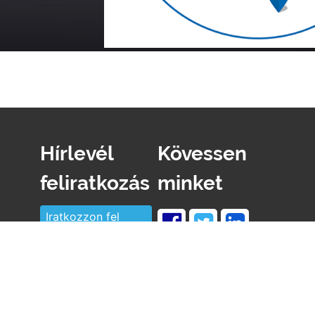
Hírlevél
Kövessen
feliratkozás
minket
Iratkozzon fel
hírlevelünkre
Copyright@All rights reserved - HFC Technics 2018