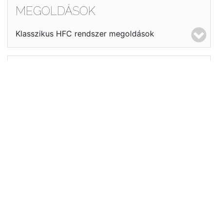
MEGOLDÁSOK
Klasszikus HFC rendszer megoldások
KÖZPONTI FEJÁLLOMÁS OPTIKAI
RENDSZER MEGVALÓSÍTÁSOK
Moduláris vagy stand alone fejállomási optikai