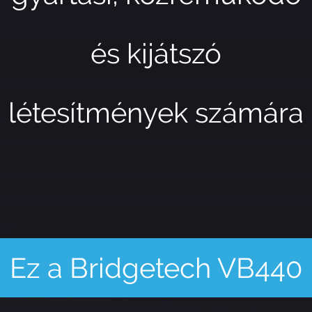
és kijátszó
létesítmények számára
Ez a Bridgetech VB440