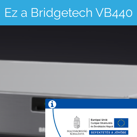
Ez a Bridgetech VB440