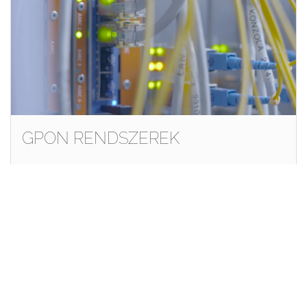
GPON RENDSZEREK
Iskratel és Commscope GPON rendszerek a
kompakt 8/16 portos OLT-től akár a 256 portos
moduláris rendszerig